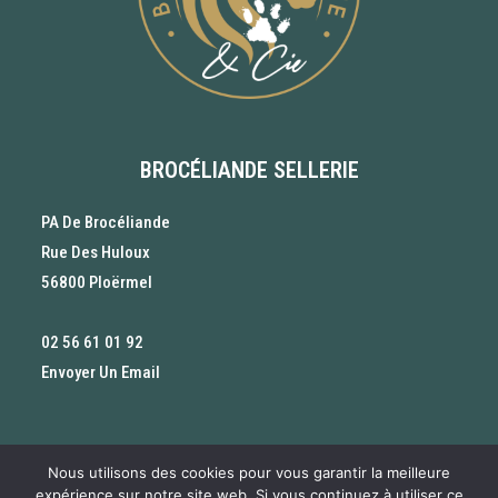
BROCÉLIANDE SELLERIE
PA De Brocéliande
Rue Des Huloux
56800 Ploërmel
02 56 61 01 92
Envoyer Un Email
Nous utilisons des cookies pour vous garantir la meilleure
Tout pour les Cavaliers, les chevaux, les chiens et les
expérience sur notre site web. Si vous continuez à utiliser ce