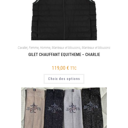
Cavalier
,
Femme
,
Homme
,
Manteaux et blousons
,
Manteaux et blousons
GILET CHAUFFANT EQUITHEME – CHARLIE
119,00
€
TTC
Choix des options