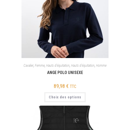
Cavalier
,
Femme
,
Hauts d'équitation
,
Hauts d'équitation
,
Homme
ANGE POLO UNISEXE
89,98
€
TTC
Choix des options