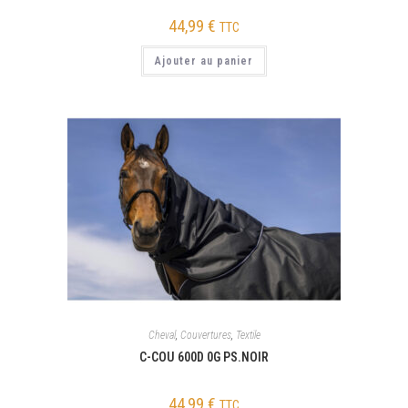
44,99
€
TTC
Ajouter au panier
Cheval
,
Couvertures
,
Textile
C-COU 600D 0G PS.NOIR
44,99
€
TTC