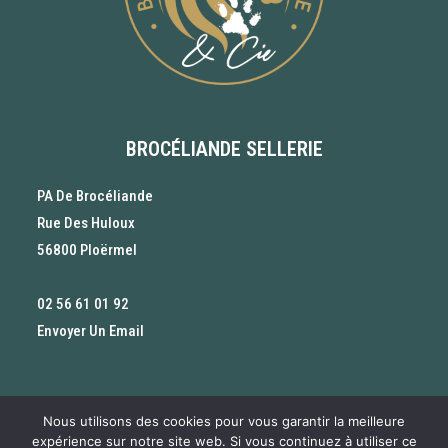
BROCÉLIANDE SELLERIE
PA De Brocéliande
Rue Des Huloux
56800 Ploërmel
02 56 61 01 92
Envoyer Un Email
Nous utilisons des cookies pour vous garantir la meilleure
Tout pour les Cavaliers, les chevaux, les chiens et les
expérience sur notre site web. Si vous continuez à utiliser ce
Politique de confidentialité – RGPD