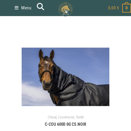
Menu
0,00
€
0
Cheval
,
Couvertures
,
Textile
C-COU 600D 0G CS.NOIR