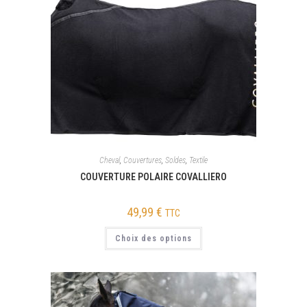
Cheval
,
Couvertures
,
Soldes
,
Textile
COUVERTURE POLAIRE COVALLIERO
49,99
€
TTC
Choix des options