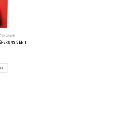
 du cavalier
ÉPERONS 5 EN 1
ier