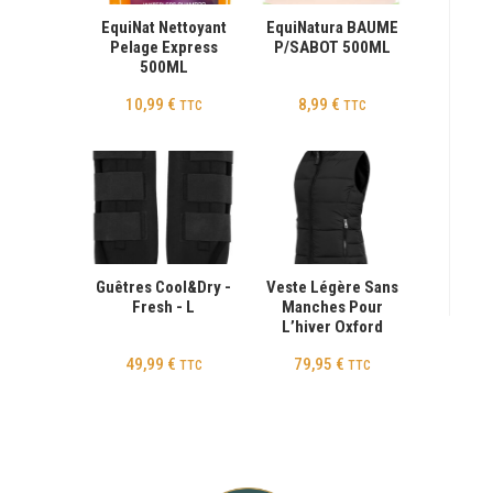
EquiNat Nettoyant
EquiNatura BAUME
Pelage Express
P/SABOT 500ML
500ML
10,99
€
8,99
€
TTC
TTC
Guêtres Cool&dry -
Veste Légère Sans
Fresh - L
Manches Pour
L’hiver Oxford
49,99
€
79,95
€
TTC
TTC