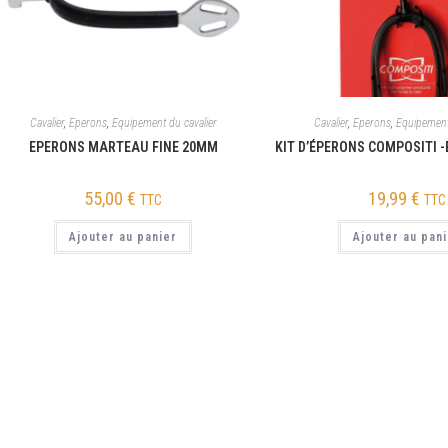
Cavalier
,
Eperons
,
Equipement du cavalier
Cavalier
,
Eperons
,
Equipement
EPERONS MARTEAU FINE 20MM
KIT D’ÉPERONS COMPOSITI -
55,00
€
19,99
€
TTC
TTC
Ajouter au panier
Ajouter au pan