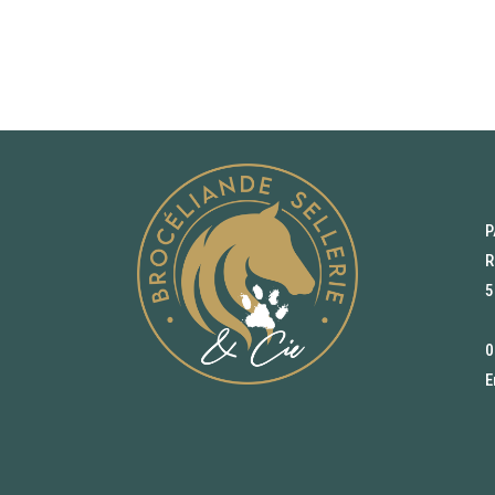
P
R
5
0
E