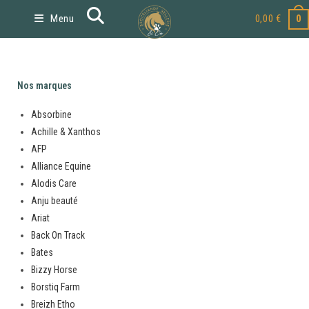
Menu
0,00
€
0
Nos marques
Absorbine
Achille & Xanthos
AFP
Alliance Equine
Alodis Care
Anju beauté
Ariat
Back On Track
Bates
Bizzy Horse
Borstiq Farm
Breizh Etho