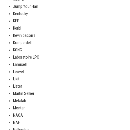
Jump Your Hair
Kentucky
KEP
Kerbl
Kevin bacon's
Komperdell
KONG
Laboratoire LPC
Lamicell
Leovet
Likit
Lister
Martin Sellier
Metalab
Montar
NACA
NAF
Nellumbo