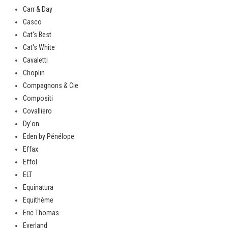
Carr & Day
Casco
Cat's Best
Cat's White
Cavaletti
Choplin
Compagnons & Cie
Compositi
Covalliero
Dy'on
Eden by Pénélope
Effax
Effol
ELT
Equinatura
Equithème
Eric Thomas
Everland