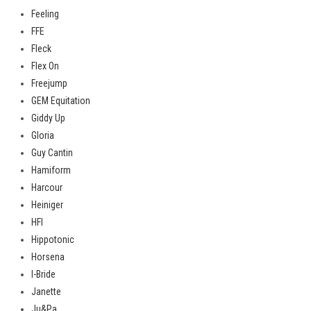
Feeling
FFE
Fleck
Flex On
Freejump
GEM Equitation
Giddy Up
Gloria
Guy Cantin
Hamiform
Harcour
Heiniger
HFI
Hippotonic
Horsena
I-Bride
Janette
Ju&Pa