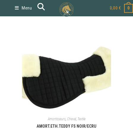
Menu
0,00
€
0
Amortisseurs
,
Cheval
,
Textile
AMORT.ETH.TEDDY FS NOIR/ECRU