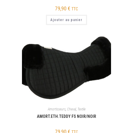
79,90
€
TTC
Ajouter au panier
Amortisseurs
,
Cheval
,
Textile
AMORT.ETH.TEDDY FS NOIR/NOIR
79,90
€
TTC